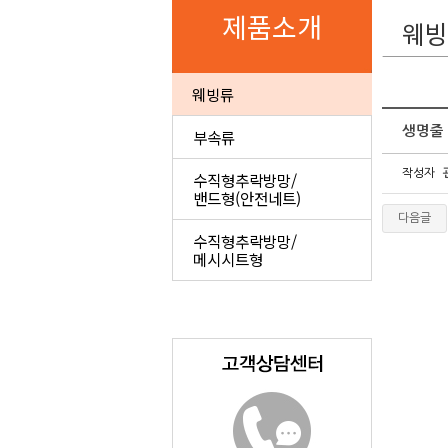
제품소개
웨빙
웨빙류
생명줄
부속류
작성자
수직형추락방망/
밴드형(안전네트)
다음글
수직형추락방망/
메시시트형