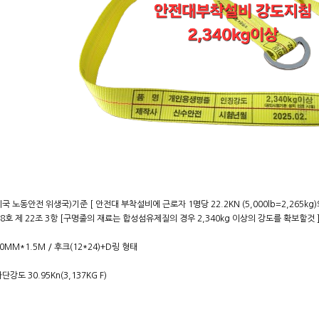
미국 노동안전 위생국)기준 [ 안전대 부착설비에 근로자 1명당 22.2KN (5,000lb=2,265
0-8호 제 22조 3항 [구명줄의 재료는 합성섬유제질의 경우 2,340kg 이상의 강도를 확보할것 
 50MM*1.5M / 후크(12*24)+D링 형태
파단강도 30.95Kn(3,137KG F)