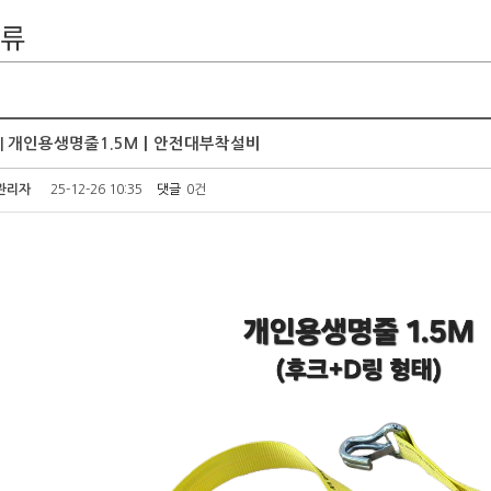
류
 | 개인용생명줄1.5Mㅣ안전대부착설비
관리자
25-12-26 10:35
댓글
0건