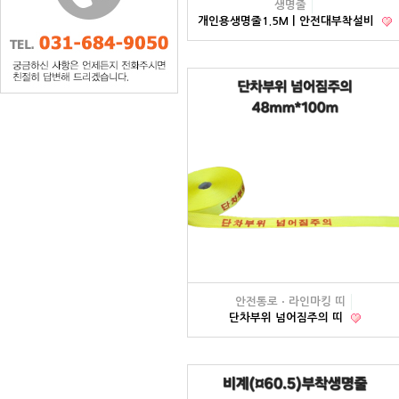
생명줄
개인용생명줄1.5Mㅣ안전대부착설비
안전통로ㆍ라인마킹 띠
단차부위 넘어짐주의 띠