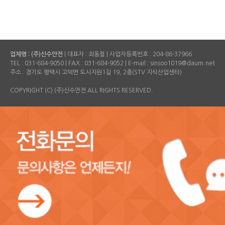
업체명 : (주)신수안전
| 대표자 : 최동철 | 사업자등록번호 :
204-86-37966
TEL :
031-684-9050
| FAX :
031-684-9052
| E-mail : sinsoo1019@daum.net
주소 : 경기도 평택시 고덕면 도시지원1길 19, 2층(STV 지식산업센타)
COPYRIGHT (C) (주)신수안전 ALL RIGHTS RESERVED.