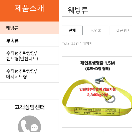
제품소개
웨빙류
웨빙류
전체
생명줄
접근방지
부속류
Total 33건
1 페이지
수직형추락방망/
밴드형(안전네트)
수직형추락방망/
메시시트형