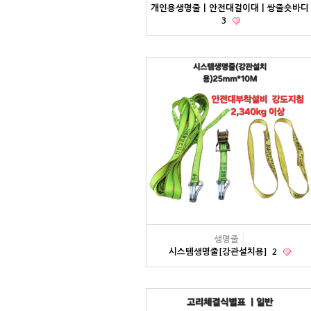
개인용생명줄ㅣ안전대걸이대ㅣ쌍줄숏바디
3
생명줄
시스템생명줄[강관설치용]
2