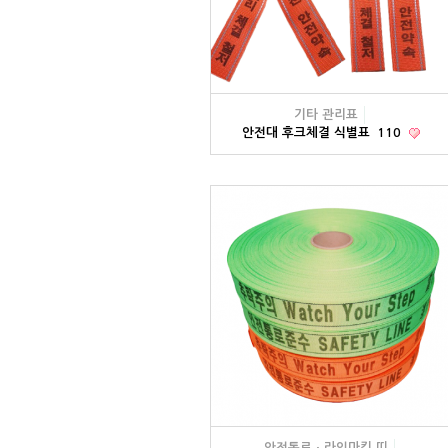
기타 관리표
안전대 후크체결 식별표
110
안전통로ㆍ라인마킹 띠