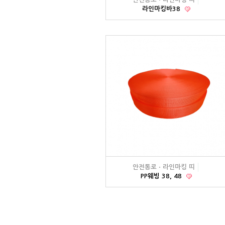
라인마킹바38
안전통로ㆍ라인마킹 띠
PP웨빙 38, 48