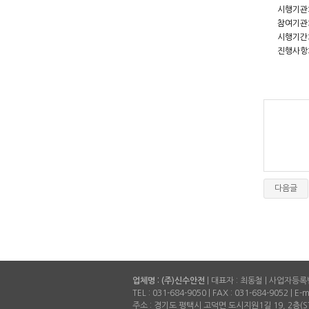
시행기관
참여기관
시행기간:
진행사항:
다음글
업체명 : (주)신수안전
| 대표자 : 최동철 | 사업자등록
TEL :
031-684-9050
| FAX :
031-684-9052
| E-
주소 : 경기도 평택시 고덕면 도시지원1길 19, 2층(